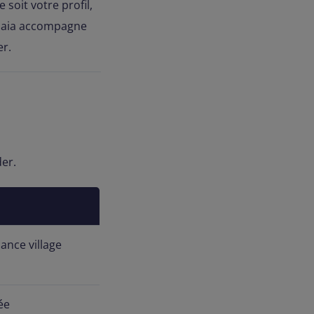
soit votre profil,
 ibaia accompagne
er.
der.
iance village
ée