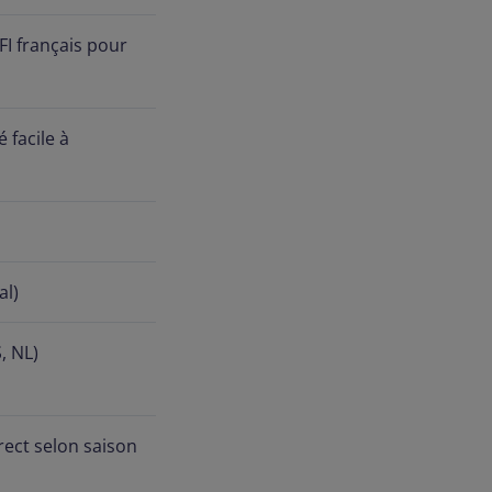
IFI français pour
 facile à
al)
, NL)
rect selon saison