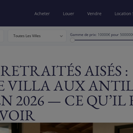
Acheter
Louer
Vendre
Location
Gamme de prix:
10000€
pour
500000
Toutes Les Villes
RETRAITÉS AISÉS :
 VILLA AUX ANTIL
N 2026 — CE QU’IL
VOIR