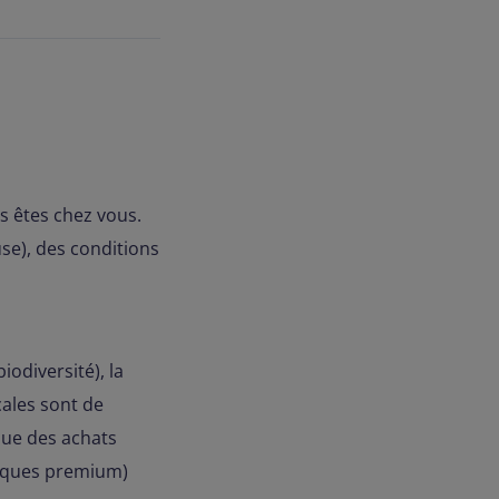
s êtes chez vous.
use), des conditions
iodiversité), la
cales sont de
que des achats
arques premium)