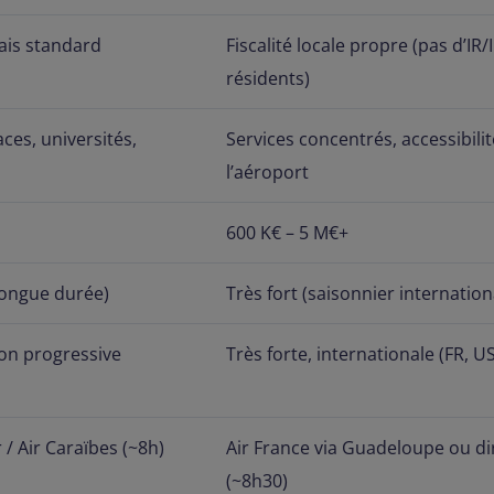
çais standard
Fiscalité locale propre (pas d’IR/
résidents)
ces, universités,
Services concentrés, accessibilité
l’aéroport
600 K€ – 5 M€+
 longue durée)
Très fort (saisonnier internation
on progressive
Très forte, internationale (FR, US
 / Air Caraïbes (~8h)
Air France via Guadeloupe ou di
(~8h30)