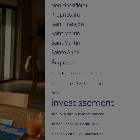
Non classifié(e)
Propriétaire
Saint François
Saint Martin
Saint Martin
Sainte Anne
Étiquettes
defiscalisation
exclusif
expatrie
immobilier prestige Guadeloupe
2026
investissement
lmp
loi girardin
mandat
marché
immobilier Saint-Martin 2026
pinel
prix villa luxe Guadeloupe