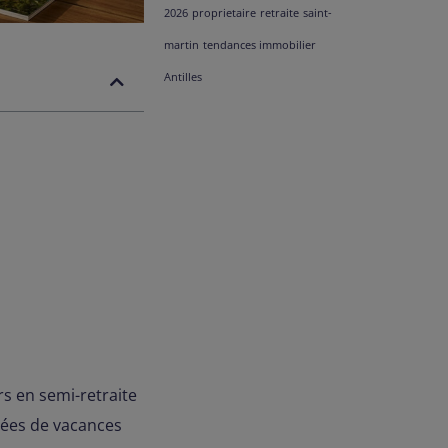
2026
proprietaire
retraite
saint-
martin
tendances immobilier
Antilles
rs en semi-retraite
nnées de vacances