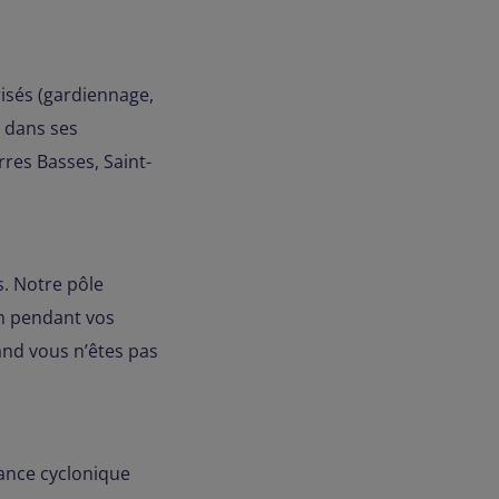
risés (gardiennage,
e dans ses
es Basses, Saint-
s. Notre pôle
um pendant vos
and vous n’êtes pas
tance cyclonique