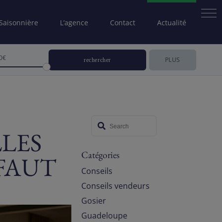
 Saisonnière
L’agence
Contact
Actualité
0€
PLUS
LES
Catégories
 FAUT
Conseils
Conseils vendeurs
Gosier
Guadeloupe