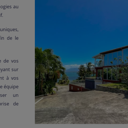
logies au
f.
 uniques,
in de le
e de vos
uyant sur
nt à vos
re équipe
oser un
rise de