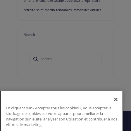
pinel
prix villa luxe Guadeloupe 2026
proprietaire
retraite
saint-martin
tendances immobilier Antilles
Search
En cliquant sur « Accepter tous les cookies », vous acceptez le
stockage de cookies sur votre appareil pour améliorer la
Follow the agency
Suivre l’agence
navigation sur le site, analyser son utilisation et contribuer à nos
efforts de marketing.